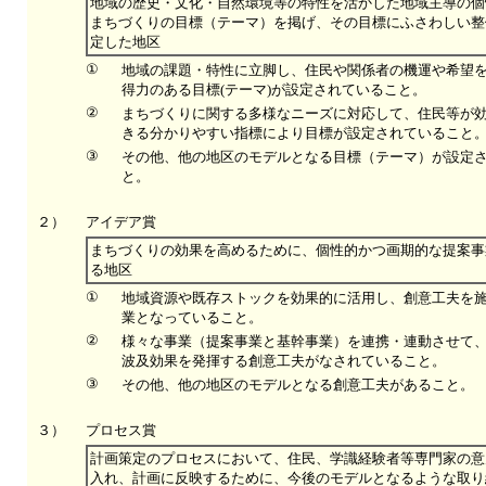
地域の歴史・文化・自然環境等の特性を活かした地域主導の個
まちづくりの目標（テーマ）を掲げ、その目標にふさわしい整
定した地区
①
地域の課題・特性に立脚し、住民や関係者の機運や希望
得力のある目標(テーマ)が設定されていること。
②
まちづくりに関する多様なニーズに対応して、住民等が
きる分かりやすい指標により目標が設定されていること
③
その他、他の地区のモデルとなる目標（テーマ）が設定
と。
２）
アイデア賞
まちづくりの効果を高めるために、個性的かつ画期的な提案事
る地区
①
地域資源や既存ストックを効果的に活用し、創意工夫を
業となっていること。
②
様々な事業（提案事業と基幹事業）を連携・連動させて
波及効果を発揮する創意工夫がなされていること。
③
その他、他の地区のモデルとなる創意工夫があること。
３）
プロセス賞
計画策定のプロセスにおいて、住民、学識経験者等専門家の意
入れ、計画に反映するために、今後のモデルとなるような取り