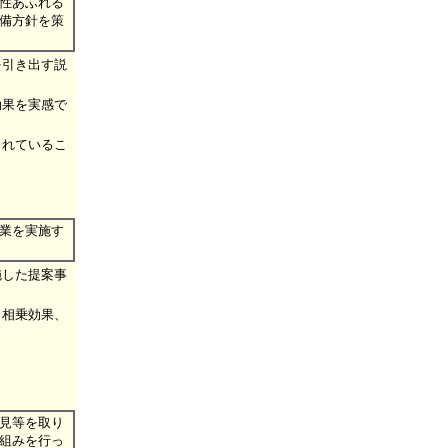
性あふれる
備方針を策
を引き出す説
効果を実感で
。
されているこ
業を実施す
施した提案事
、相乗効果、
見等を取り
組みを行っ