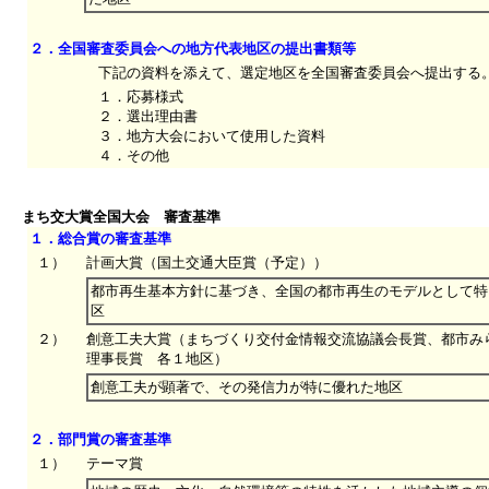
２．全国審査委員会への地方代表地区の提出書類等
下記の資料を添えて、選定地区を全国審査委員会へ提出する
１．応募様式
２．選出理由書
３．地方大会において使用した資料
４．その他
まち交大賞全国大会 審査基準
１．総合賞の審査基準
１）
計画大賞（国土交通大臣賞（予定））
都市再生基本方針に基づき、全国の都市再生のモデルとして特
区
２）
創意工夫大賞（まちづくり交付金情報交流協議会長賞、都市み
理事長賞 各１地区）
創意工夫が顕著で、その発信力が特に優れた地区
２．部門賞の審査基準
１）
テーマ賞