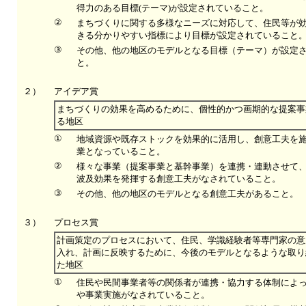
得力のある目標(テーマ)が設定されていること。
②
まちづくりに関する多様なニーズに対応して、住民等が
きる分かりやすい指標により目標が設定されていること
③
その他、他の地区のモデルとなる目標（テーマ）が設定
と。
２）
アイデア賞
まちづくりの効果を高めるために、個性的かつ画期的な提案事
る地区
①
地域資源や既存ストックを効果的に活用し、創意工夫を
業となっていること。
②
様々な事業（提案事業と基幹事業）を連携・連動させて
波及効果を発揮する創意工夫がなされていること。
③
その他、他の地区のモデルとなる創意工夫があること。
３）
プロセス賞
計画策定のプロセスにおいて、住民、学識経験者等専門家の意
入れ、計画に反映するために、今後のモデルとなるような取り
た地区
①
住民や民間事業者等の関係者が連携・協力する体制によ
や事業実施がなされていること。