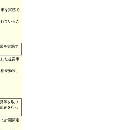
効果を実感で
。
されているこ
業を実施す
施した提案事
、相乗効果、
見等を取り
組みを行っ
って計画策定