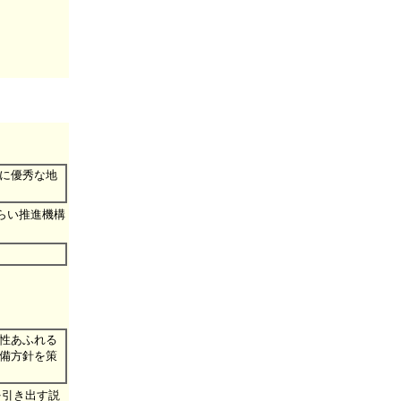
に優秀な地
らい推進機構
性あふれる
備方針を策
を引き出す説