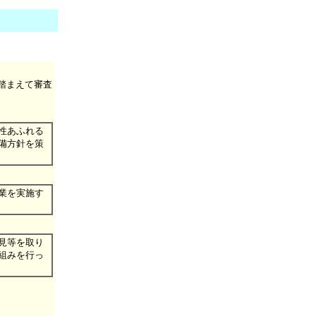
踏まえて審査
性あふれる
備方針を策
業を実施す
見等を取り
組みを行っ
。