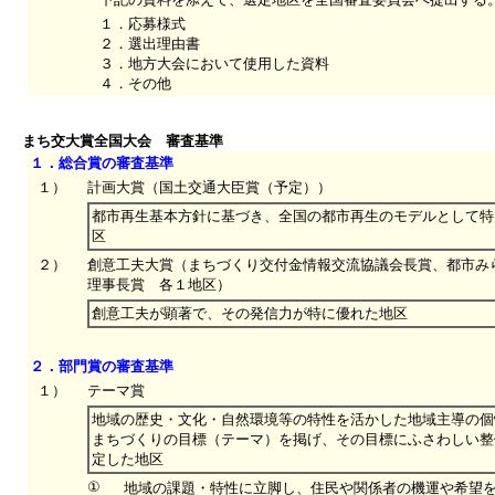
１．応募様式
２．選出理由書
３．地方大会において使用した資料
４．その他
まち交大賞全国大会 審査基準
１．総合賞の審査基準
１）
計画大賞（国土交通大臣賞（予定））
都市再生基本方針に基づき、全国の都市再生のモデルとして特
区
２）
創意工夫大賞（まちづくり交付金情報交流協議会長賞、都市み
理事長賞 各１地区）
創意工夫が顕著で、その発信力が特に優れた地区
２．部門賞の審査基準
１）
テーマ賞
地域の歴史・文化・自然環境等の特性を活かした地域主導の個
まちづくりの目標（テーマ）を掲げ、その目標にふさわしい整
定した地区
①
地域の課題・特性に立脚し、住民や関係者の機運や希望